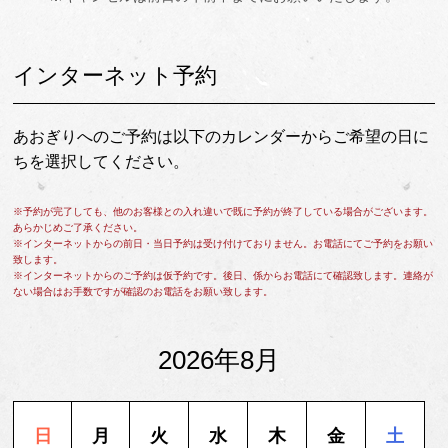
インターネット予約
あおぎりへのご予約は以下のカレンダーからご希望の日に
ちを選択してください。
※予約が完了しても、他のお客様との入れ違いで既に予約が終了している場合がございます。
あらかじめご了承ください。
※インターネットからの前日・当日予約は受け付けておりません。お電話にてご予約をお願い
致します。
※インターネットからのご予約は仮予約です。後日、係からお電話にて確認致します。連絡が
ない場合はお手数ですが確認のお電話をお願い致します。
2026年8月
日
月
火
水
木
金
土